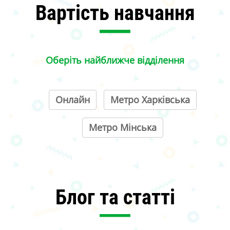
Вартість навчання
Оберіть найближче відділення
Онлайн
Метро Харківська
Метро Мінська
2900
2900
2900
Блог та статті
грн/платіж
грн/платіж
грн/платіж
Річний курс підготовки до НМТ,
Річний курс підготовки до НМТ,
Річний курс підготовки до НМТ,