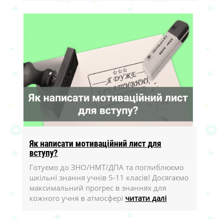
2450
2450
грн/платіж
грн/платіж
Робототехніка/Minecraft/Наука,
Робототехніка/Minecraft/Наука,
вартість курсу з 35 занять – 22 050
вартість курсу з 35 занять – 22 050
грн, сплачується 9-ма платежами
грн, сплачується 9-ма платежами
Як написати мотиваційний лист для
вступу?
Готуємо до ЗНО/НМТ/ДПА та поглиблюємо
шкільні знання учнів 5-11 класів! Досягаємо
максимальний прогрес в знаннях для
кожного учня в атмосфері
читати далі