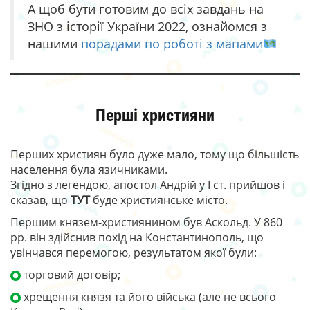
А щоб бути готовим до всіх завдань на
ЗНО з історії України 2022, ознайомся з
нашими
порадами по роботі з мапами
Перші християни
Перших християн було дуже мало, тому що більшість
населення була язичниками.
Згідно з легендою, апостол Андрій у І ст. прийшов і
сказав, що
ТУТ
буде християнське місто.
Першим князем-християнином був Аскольд. У 860
рр. він здійснив похід на Константинополь, що
увінчався перемогою, результатом якої були:
торговий договір;
хрещення князя та його війська (але не всього