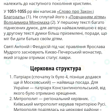
належить до наступного покоління християн.
У
1051-1055
рр він написав
«Слово про Закон і
Благодать»
(1). Не сплутай його з
«Повчанням дітям»
Володимира Мономаха
(2). У першому тексті багато
піднесених думок, для автора найважливішою є віра;
у другому тексті думки більш приземлені, поради, що
міг би дати батько своїм дітям.
Святі Антоній і Феодосій під час правління Ярослава
Мудрого засновують Києво-Печерський монастир,
який згодом отримає статус лаври.
Церковна структура
Патріарх (спочатку їх було 4, пізніше додався
ще й Московський) — найвища посада. Для
України — патріарх Константинопольський, від
якого було отримано хрещення.
Митрополит — регіональний керівник.
Київський митрополит керував територією Русі.
Митрополія поділялась на церковні райони –