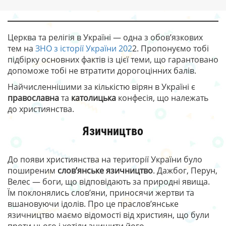
Церква та релігія в Україні — одна з обов’язкових
тем на
ЗНО з історії України
202
2. Пропонуємо тобі
підбірку основних фактів із цієї теми, що гарантовано
допоможе тобі не втратити дорогоцінних балів.
Найчисленнішими за кількістю вірян в Україні є
православна
та
католицька
конфесія, що належать
до християнства.
Язичництво
До появи християнства на території України було
поширеним
слов’янське язичництво
. Дажбог, Перун,
Велес — боги, що відповідають за природні явища.
Їм поклонялись слов’яни, приносячи жертви та
вшановуючи ідолів. Про це праслов’янське
язичництво маємо відомості від християн, що були