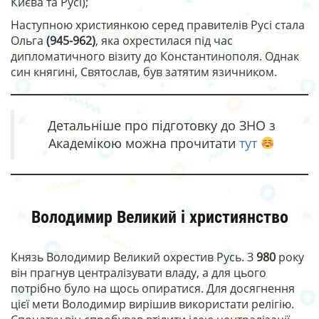
Києва та Русі);
Наступною християнкою серед правителів Русі стала
Ольга
(945-962)
, яка охрестилася під час
дипломатичного візиту до Константинополя. Однак
син княгині, Святослав, був затятим язичником.
Детальніше про підготовку до ЗНО з
Академікою можна прочитати
тут
Володимир Великий і християнство
Князь Володимир Великий охрестив Русь. З
980
року
він прагнув централізувати владу, а для цього
потрібно було на щось опиратися. Для досягнення
цієї мети Володимир вирішив використати релігію.