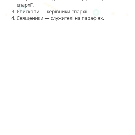
єпархії.
Єпископи — керівники єпархії
Священики — служителі на парафіях.
У
1240
році сталося захоплення Києва монголами і
зруйнування Десятинної церкви. Останні жителі
міста переховувалися в церкві, там їх і було
поховано. Через ці події Київ втратив статус столиці.
Митрополит виїхав ще на кілька століть. Почалась
роздробленість, з’явились нові регіони, зокрема
Галицько-Волинське князівство. Один із його князів
захотів незалежності — так свою митрополію
отримав Юрій І Львович.
Галицька митрополія певний час
підпорядковувались Константинопольському
патріарху, але до XIV ст. не стало вже і її.
Обов’язкові дати на ЗНО з історії:
860 р. – Похід Аскольда на Константинополь,