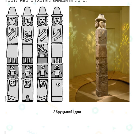
проти нього і хотіли знищити його.
Збруцький ідол