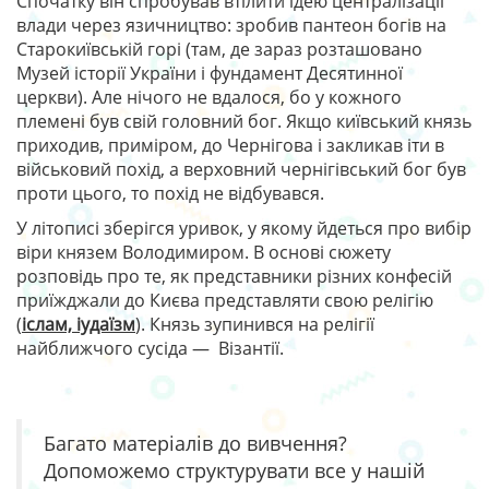
Спочатку він спробував втілити ідею централізації
влади через язичництво: зробив пантеон богів на
Старокиївській горі (там, де зараз розташовано
Музей історії України і фундамент Десятинної
церкви). Але нічого не вдалося, бо у кожного
племені був свій головний бог. Якщо київський князь
приходив, приміром, до Чернігова і закликав іти в
військовий похід, а верховний чернігівський бог був
проти цього, то похід не відбувався.
У літописі зберігся уривок, у якому йдеться про вибір
віри князем Володимиром. В основі сюжету
розповідь про те, як представники різних конфесій
приїжджали до Києва представляти свою релігію
(
іслам, іудаїзм
). Князь зупинився на релігії
найближчого сусіда — Візантії.
Багато матеріалів до вивчення?
Допоможемо структурувати все у нашій