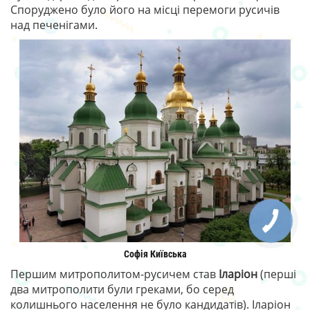
Споруджено було його на місці перемоги русичів
над печенігами.
Софія Київська
Першим митрополитом-русичем став
Іларіон
(перші
два митрополити були греками, бо серед
колишнього населення не було кандидатів). Іларіон