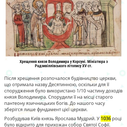
Хрещення князя Володимира у Корсуні. Мініатюра з
Радзивіллівського літопису XV ст.
Після хрещення розпочалося будівництво церкви,
що отримала назву Десятинною, оскільки для її
спорудження було використано 1/10 частину доходів
князя Володимира. Спорудили її на місці старого
пантеону язичницьких богів. До нашого часу
зберігся лише фундамент цієї церкви.
Розбудував Київ князь Ярослава Мудрий. У
1036
році
було відкрито для прихожан собор Святої Софії.