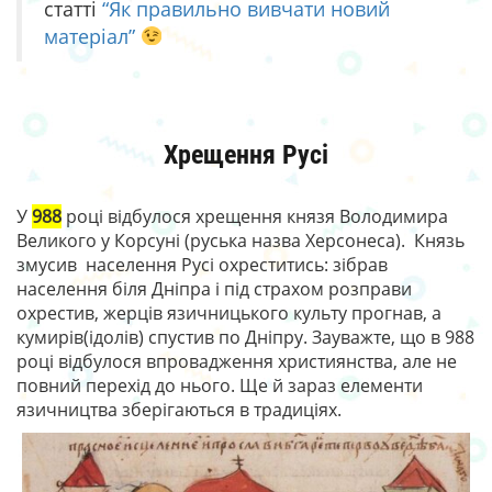
статті
“Як правильно вивчати новий
матеріал”
Хрещення Русі
У
988
році відбулося хрещення князя Володимира
Великого у Корсуні (руська назва Херсонеса). Князь
змусив населення Русі охреститись: зібрав
населення біля Дніпра і під страхом розправи
охрестив, жерців язичницького культу прогнав, а
кумирів(ідолів) спустив по Дніпру. Зауважте, що в 988
році відбулося впровадження християнства, але не
повний перехід до нього. Ще й зараз елементи
язичництва зберігаються в традиціях.